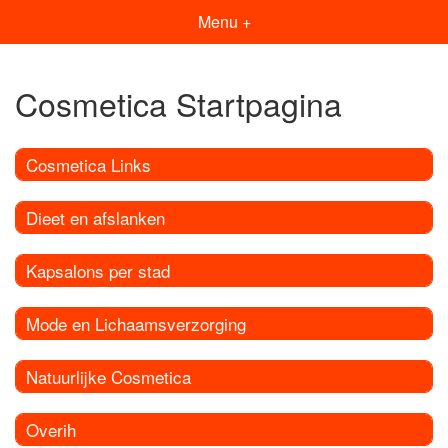
Menu +
Cosmetica Startpagina
Cosmetica Links
Dieet en afslanken
Kapsalons per stad
Mode en Lichaamsverzorging
Natuurlijke Cosmetica
Overih